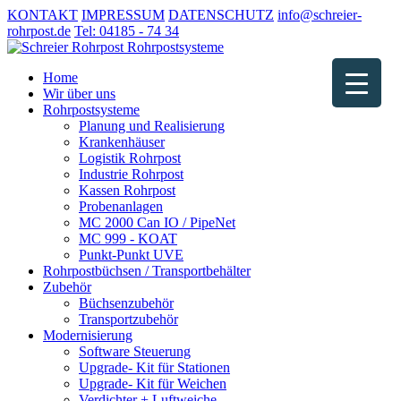
KONTAKT
IMPRESSUM
DATENSCHUTZ
info@schreier-
rohrpost.de
Tel: 04185 - 74 34
Home
Wir über uns
Rohrpostsysteme
Planung und Realisierung
Krankenhäuser
Logistik Rohrpost
Industrie Rohrpost
Kassen Rohrpost
Probenanlagen
MC 2000 Can IO / PipeNet
MC 999 - KOAT
Punkt-Punkt UVE
Rohrpostbüchsen / Transportbehälter
Zubehör
Büchsenzubehör
Transportzubehör
Modernisierung
Software Steuerung
Upgrade- Kit für Stationen
Upgrade- Kit für Weichen
Verdichter + Luftweiche