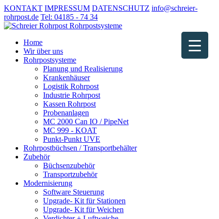
KONTAKT
IMPRESSUM
DATENSCHUTZ
info@schreier-
rohrpost.de
Tel: 04185 - 74 34
Home
Wir über uns
Rohrpostsysteme
Planung und Realisierung
Krankenhäuser
Logistik Rohrpost
Industrie Rohrpost
Kassen Rohrpost
Probenanlagen
MC 2000 Can IO / PipeNet
MC 999 - KOAT
Punkt-Punkt UVE
Rohrpostbüchsen / Transportbehälter
Zubehör
Büchsenzubehör
Transportzubehör
Modernisierung
Software Steuerung
Upgrade- Kit für Stationen
Upgrade- Kit für Weichen
Verdichter + Luftweiche